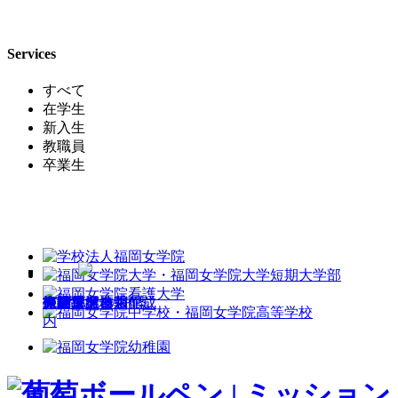
Services
すべて
在学生
新入生
教職員
卒業生
施設貸出
チラシ・名刺作成
売店営業情報
グッズ
お部屋探し
自動車学校
保険
PC購入・Wi-Fi案
レンタカー手配
スーツ
旅行手配
振袖・ドレス
内