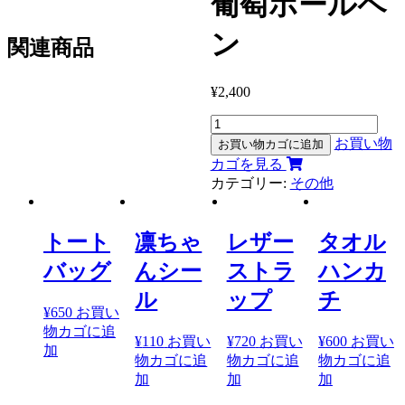
葡萄ボールペ
ン
関連商品
¥
2,400
葡
萄
お買い物
お買い物カゴに追加
ボ
カゴを見る
ー
カテゴリー:
その他
ル
ペ
ン
トート
凛ちゃ
レザー
タオル
個
バッグ
んシー
ストラ
ハンカ
ル
ップ
チ
¥
650
お買い
物カゴに追
¥
110
お買い
¥
720
お買い
¥
600
お買い
加
物カゴに追
物カゴに追
物カゴに追
加
加
加