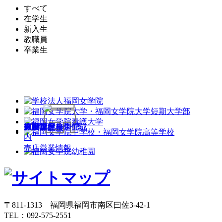
すべて
在学生
新入生
教職員
卒業生
施設貸出
チラシ・名刺作成
グッズ
お部屋探し
自動車学校
保険
PC購入・Wi-Fi案
レンタカー手配
スーツ
旅行手配
振袖・ドレス
内
売店営業情報
〒811-1313 福岡県福岡市南区曰佐3-42-1
TEL：092-575-2551