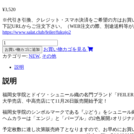
¥
3,520
※代引き引換、クレジット・スマホ決済をご希望の方はお買
下記URLからご注文下さい。（WEB注文の際、別途送料等
https://www.salat.club/feiler/fukujo2
FEILER
フ
お買い物カゴを見る
お買い物カゴに追加
ェ
カテゴリー:
NEW
,
その他
イ
ラ
説明
ー
ハ
説明
ン
カ
福岡女学院とドイツ・シュニール織の名門ブランド「FEILE
チ
大学売店、中高売店にて11月26日販売開始予定！
(エ
ン
福岡女学院のシンボルマークである『ぶどう』をシュニール
ジ)
ヘムカラーは「エンジ」と「パープル」の2色展開♪オリジナル
個
予定枚数に達し次第販売終了となりますので、お早めにお買