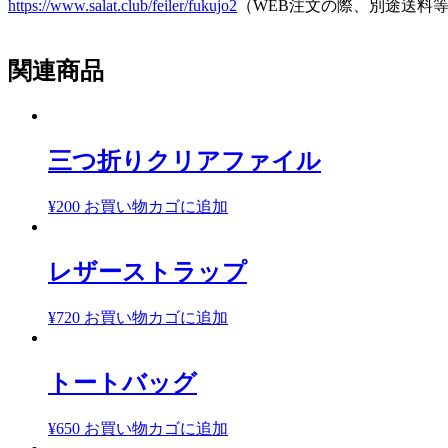
https://www.salat.club/feiler/fukujo2
（WEB注文の際、別途送料
関連商品
三つ折りクリアファイル
¥
200
お買い物カゴに追加
レザーストラップ
¥
720
お買い物カゴに追加
トートバッグ
¥
650
お買い物カゴに追加