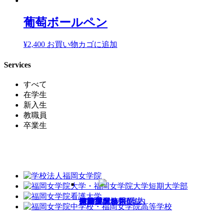
葡萄ボールペン
¥
2,400
お買い物カゴに追加
Services
すべて
在学生
新入生
教職員
卒業生
施設貸出
チラシ・名刺作成
売店営業情報
グッズ
お部屋探し
自動車学校
保険
PC購入・Wi-Fi案内
レンタカー手配
スーツ
旅行手配
振袖・ドレス